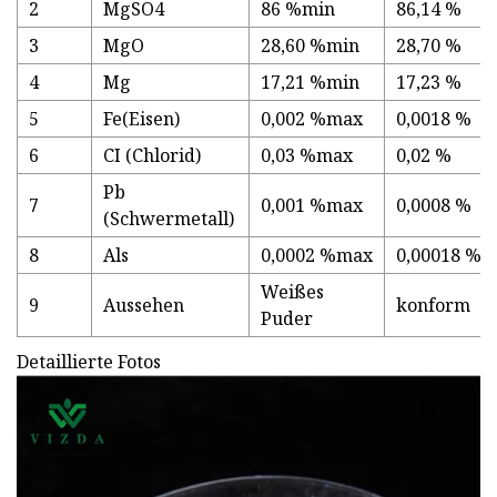
2
MgSO4
86 %min
86,14 %
3
MgO
28,60 %min
28,70 %
4
Mg
17,21 %min
17,23 %
5
Fe(Eisen)
0,002 %max
0,0018 %
6
CI (Chlorid)
0,03 %max
0,02 %
Pb
7
0,001 %max
0,0008 %
(Schwermetall)
8
Als
0,0002 %max
0,00018 %
Weißes
9
Aussehen
konform
Puder
Detaillierte Fotos