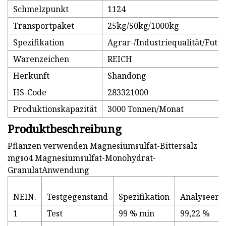
Schmelzpunkt
1124
Transportpaket
25kg/50kg/1000kg
Spezifikation
Agrar-/Industriequalität/Futte
Warenzeichen
REICH
Herkunft
Shandong
HS-Code
283321000
Produktionskapazität
3000 Tonnen/Monat
Produktbeschreibung
Pflanzen verwenden Magnesiumsulfat-Bittersalz
mgso4 Magnesiumsulfat-Monohydrat-
GranulatAnwendung
NEIN.
Testgegenstand
Spezifikation
Analyseerg
1
Test
99 % min
99,22 %