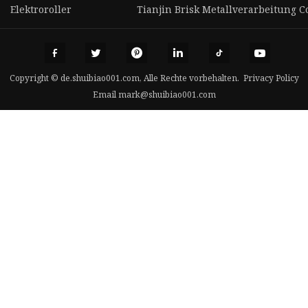
Elektroroller
Tianjin Brisk Metallverarbeitung Co.
Copyright © de.shuibiao001.com, Alle Rechte vorbehalten.
Privacy Policy
Email
mark@shuibiao001.com